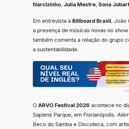
Narcizinho
,
Julia Mestre
,
Sona Jobar
Em entrevista à
Billboard Brasil
, João 
a presença de músicas novas no show e
também comenta a relação do grupo 
a sustentabilidade.
P
O
ARVO Festival 2026
acontece no dia
Sapiens Parque, em Florianópolis. Além 
Beco do Samba e Discoteca, com artist