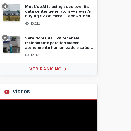
4
Musk’s xAI is being sued over its
data center generators — now it’s
buying $2.8B more | TechCrunch
13.212
5
Servidores da UPA recebem
treinamento para fortalecer
atendimento humanizado e saúde
mental
12.373
VER RANKING
VÍDEOS