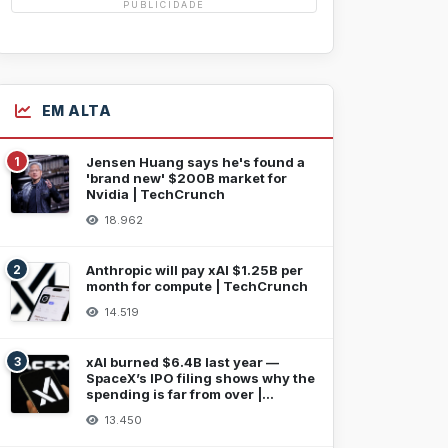
PUBLICIDADE
EM ALTA
1
Jensen Huang says he's found a
'brand new' $200B market for
Nvidia | TechCrunch
18.962
2
Anthropic will pay xAI $1.25B per
month for compute | TechCrunch
14.519
3
xAI burned $6.4B last year —
SpaceX’s IPO filing shows why the
spending is far from over |
TechCrunch
13.450