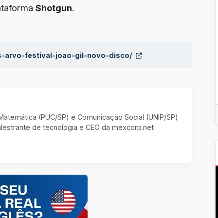
ataforma
Shotgun
.
s-arvo-festival-joao-gil-novo-disco/
m Matemática (PUC/SP) e Comunicação Social (UNIP/SP)
estrante de tecnologia e CEO da mexcorp.net