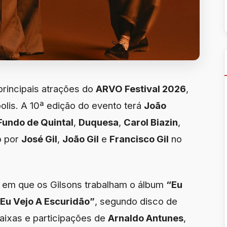
principais atrações do
ARVO Festival 2026
,
olis. A 10ª edição do evento terá
João
Fundo de Quintal
,
Duquesa
,
Carol Biazin
,
o por
José Gil
,
João Gil
e
Francisco Gil
no
em que os Gilsons trabalham o álbum
“Eu
Eu Vejo A Escuridão”
, segundo disco de
faixas e participações de
Arnaldo Antunes
,