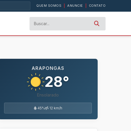
QUEM SOMOS
|
ANUNCIE
|
CONTATO
ARAPONGAS
28°
Ensolarado
45%
12 km/h