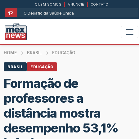
QUEM SOMOS
|
ANUNCIE
|
CONTATO
O Desafio da Saúde Única
HOME
BRASIL
EDUCAÇÃO
BRASIL
EDUCAÇÃO
Formação de
professores a
distância mostra
desempenho 53,1%