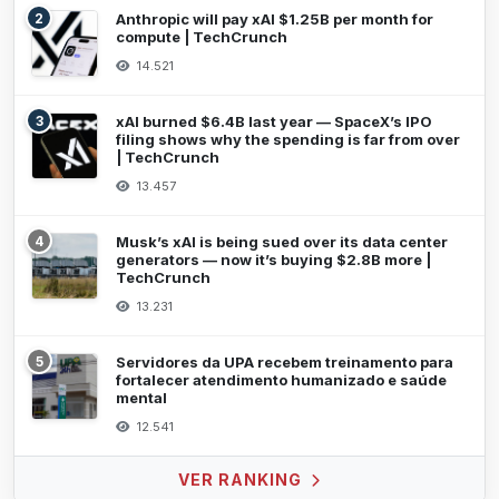
2
Anthropic will pay xAI $1.25B per month for
compute | TechCrunch
14.521
3
xAI burned $6.4B last year — SpaceX’s IPO
filing shows why the spending is far from over
| TechCrunch
13.457
4
Musk’s xAI is being sued over its data center
generators — now it’s buying $2.8B more |
TechCrunch
13.231
5
Servidores da UPA recebem treinamento para
fortalecer atendimento humanizado e saúde
mental
12.541
VER RANKING