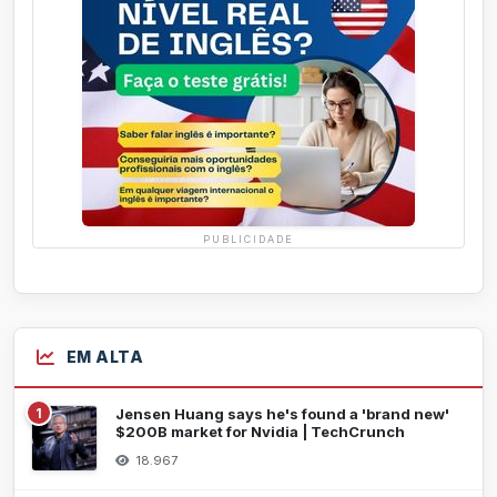
PUBLICIDADE
EM ALTA
1
Jensen Huang says he's found a 'brand new'
$200B market for Nvidia | TechCrunch
18.967