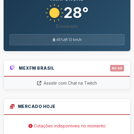
28°
Ensolarado
45%
12 km/h
MEXFM BRASIL
NO AR
Assistir com Chat na Twitch
MERCADO HOJE
Cotações indisponíveis no momento