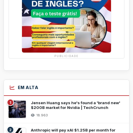
PUBLICIDADE
EM ALTA
1
Jensen Huang says he's found a 'brand new'
$200B market for Nvidia | TechCrunch
18.963
2
Anthropic will pay xAI $1.25B per month for