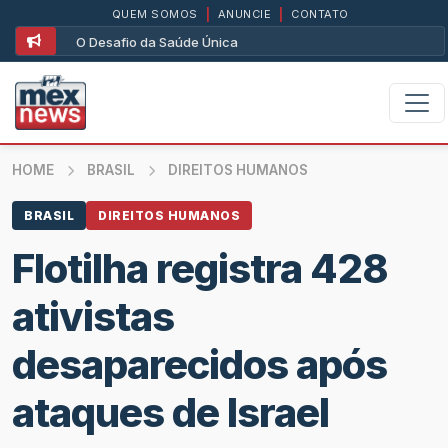
QUEM SOMOS
|
ANUNCIE
|
CONTATO
O Desafio da Saúde Única
HOME
BRASIL
DIREITOS HUMANOS
BRASIL
DIREITOS HUMANOS
Flotilha registra 428
ativistas
desaparecidos após
ataques de Israel