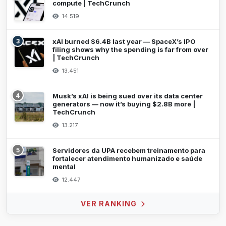
compute | TechCrunch
14.519
3
xAI burned $6.4B last year — SpaceX’s IPO
filing shows why the spending is far from over
| TechCrunch
13.451
4
Musk’s xAI is being sued over its data center
generators — now it’s buying $2.8B more |
TechCrunch
13.217
5
Servidores da UPA recebem treinamento para
fortalecer atendimento humanizado e saúde
mental
12.447
VER RANKING