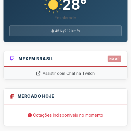
28°
Ensolarado
45%
12 km/h
MEXFM BRASIL
NO AR
Assistir com Chat na Twitch
MERCADO HOJE
Cotações indisponíveis no momento