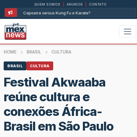
QUEM SOMOS
|
ANUNCIE
|
CONTATO
Capoeira versus Kung Fu e Karate?
As
HOME
BRASIL
CULTURA
BRASIL
CULTURA
Festival Akwaaba
reúne cultura e
conexões África-
Brasil em São Paulo