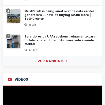
4
Musk’s xAI is being sued over its data center
generators — now it’s buying $2.8B more |
TechCrunch
13.216
5
Servidores da UPA recebem treinamento para
fortalecer atendimento humanizado e saúde
mental
12.434
VER RANKING
VÍDEOS