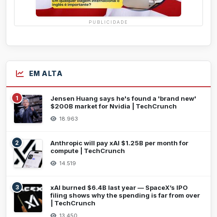
PUBLICIDADE
EM ALTA
1
Jensen Huang says he's found a 'brand new'
$200B market for Nvidia | TechCrunch
18.963
2
Anthropic will pay xAI $1.25B per month for
compute | TechCrunch
14.519
3
xAI burned $6.4B last year — SpaceX’s IPO
filing shows why the spending is far from over
| TechCrunch
13.450