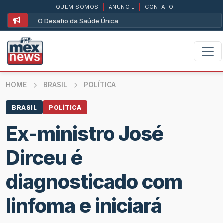
QUEM SOMOS
|
ANUNCIE
|
CONTATO
O Desafio da Saúde Única
HOME
BRASIL
POLÍTICA
BRASIL
POLÍTICA
Ex-ministro José
Dirceu é
diagnosticado com
linfoma e iniciará