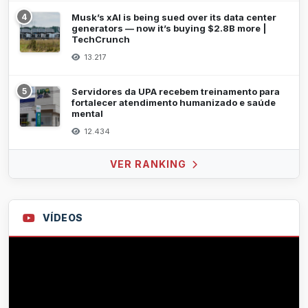
4
Musk’s xAI is being sued over its data center
generators — now it’s buying $2.8B more |
TechCrunch
13.217
5
Servidores da UPA recebem treinamento para
fortalecer atendimento humanizado e saúde
mental
12.434
VER RANKING
VÍDEOS