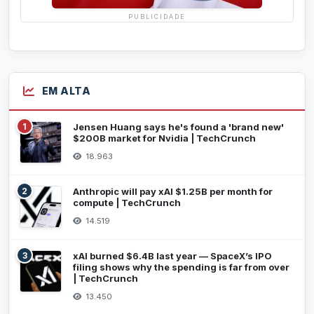
PUBLICIDADE
EM ALTA
1
Jensen Huang says he's found a 'brand new'
$200B market for Nvidia | TechCrunch
18.963
2
Anthropic will pay xAI $1.25B per month for
compute | TechCrunch
14.519
3
xAI burned $6.4B last year — SpaceX’s IPO
filing shows why the spending is far from over
| TechCrunch
13.450