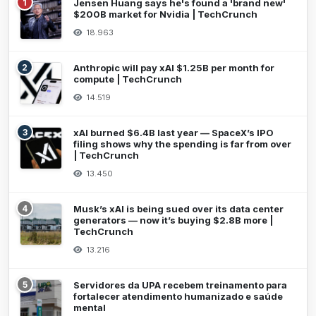
1
Jensen Huang says he's found a 'brand new'
$200B market for Nvidia | TechCrunch
18.963
2
Anthropic will pay xAI $1.25B per month for
compute | TechCrunch
14.519
3
xAI burned $6.4B last year — SpaceX’s IPO
filing shows why the spending is far from over
| TechCrunch
13.450
4
Musk’s xAI is being sued over its data center
generators — now it’s buying $2.8B more |
TechCrunch
13.216
5
Servidores da UPA recebem treinamento para
fortalecer atendimento humanizado e saúde
mental