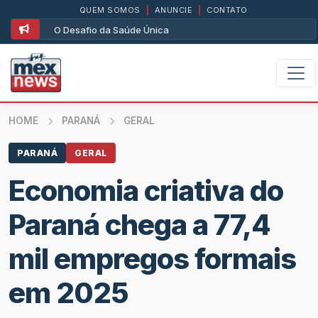
QUEM SOMOS
|
ANUNCIE
|
CONTATO
O Desafio da Saúde Única
HOME
PARANÁ
GERAL
PARANÁ
GERAL
Economia criativa do
Paraná chega a 77,4
mil empregos formais
em 2025