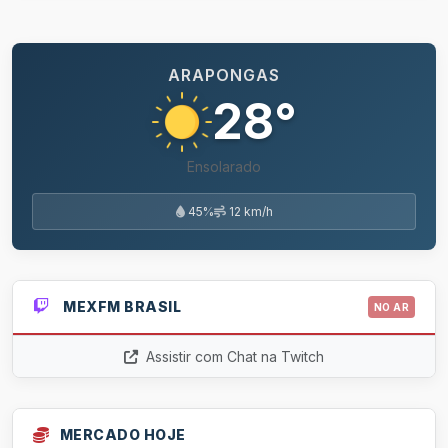
ARAPONGAS
28°
Ensolarado
45%
12 km/h
MEXFM BRASIL
NO AR
Assistir com Chat na Twitch
MERCADO HOJE