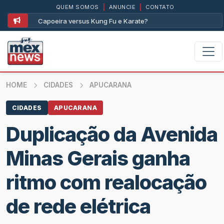
QUEM SOMOS
|
ANUNCIE
|
CONTATO
Capoeira versus Kung Fu e Karate?
HOME
CIDADES
APUCARANA
CIDADES
APUCARANA
Duplicação da Avenida
Minas Gerais ganha
ritmo com realocação
de rede elétrica