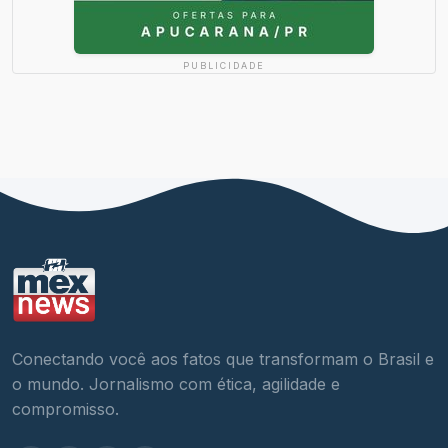
PUBLICIDADE
Conectando você aos fatos que transformam o Brasil e
o mundo. Jornalismo com ética, agilidade e
compromisso.