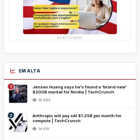
PUBLICIDADE
EM ALTA
1
Jensen Huang says he's found a 'brand new'
$200B market for Nvidia | TechCrunch
18.963
2
Anthropic will pay xAI $1.25B per month for
compute | TechCrunch
14.519