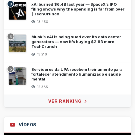
3
xAI burned $6.4B last year — SpaceX’s IPO
filing shows why the spending is far from over
| TechCrunch
13.450
4
Musk’s xAI is being sued over its data center
generators — now it’s buying $2.8B more |
TechCrunch
13.216
5
Servidores da UPA recebem treinamento para
fortalecer atendimento humanizado e saúde
mental
12.385
VER RANKING
VÍDEOS