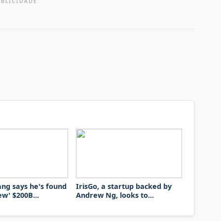
UBLICIDADE
ng says he's found
IrisGo, a startup backed by
ew' $200B...
Andrew Ng, looks to...