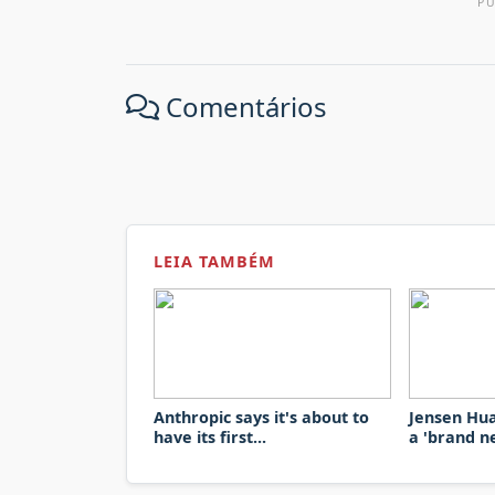
P
Comentários
LEIA TAMBÉM
Anthropic says it's about to
Jensen Hua
have its first...
a 'brand n