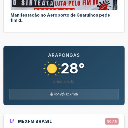
Manifestação no Aeroporto de Guarulhos pede
fim d...
ARAPONGAS
28°
Ensolarado
45%
12 km/h
MEXFM BRASIL
NO AR