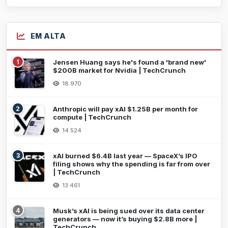
EM ALTA
1
Jensen Huang says he's found a 'brand new'
$200B market for Nvidia | TechCrunch
18.970
2
Anthropic will pay xAI $1.25B per month for
compute | TechCrunch
14.524
3
xAI burned $6.4B last year — SpaceX’s IPO
filing shows why the spending is far from over
| TechCrunch
13.461
4
Musk’s xAI is being sued over its data center
generators — now it’s buying $2.8B more |
TechCrunch