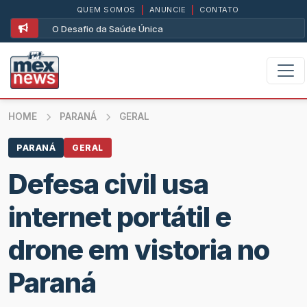
QUEM SOMOS
|
ANUNCIE
|
CONTATO
O Desafio da Saúde Única
HOME
PARANÁ
GERAL
PARANÁ
GERAL
Defesa civil usa
internet portátil e
drone em vistoria no
Paraná