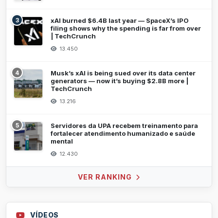
3
xAI burned $6.4B last year — SpaceX’s IPO
filing shows why the spending is far from over
| TechCrunch
13.450
4
Musk’s xAI is being sued over its data center
generators — now it’s buying $2.8B more |
TechCrunch
13.216
5
Servidores da UPA recebem treinamento para
fortalecer atendimento humanizado e saúde
mental
12.430
VER RANKING
VÍDEOS