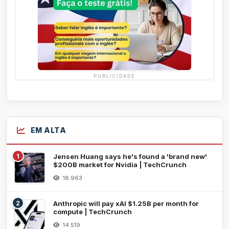
PUBLICIDADE
EM ALTA
1
Jensen Huang says he's found a 'brand new'
$200B market for Nvidia | TechCrunch
18.963
2
Anthropic will pay xAI $1.25B per month for
compute | TechCrunch
14.519