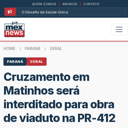
QUEM SOMOS
|
ANUNCIE
|
CONTATO
O Desafio da Saúde Única
HOME
PARANÁ
GERAL
PARANÁ
GERAL
Cruzamento em
Matinhos será
interditado para obra
de viaduto na PR-412