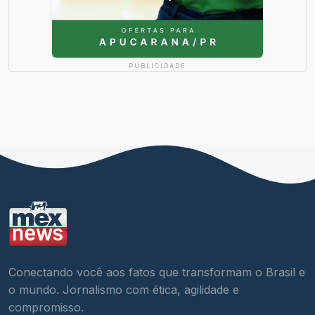
PUBLICIDADE
Conectando você aos fatos que transformam o Brasil e
o mundo. Jornalismo com ética, agilidade e
compromisso.