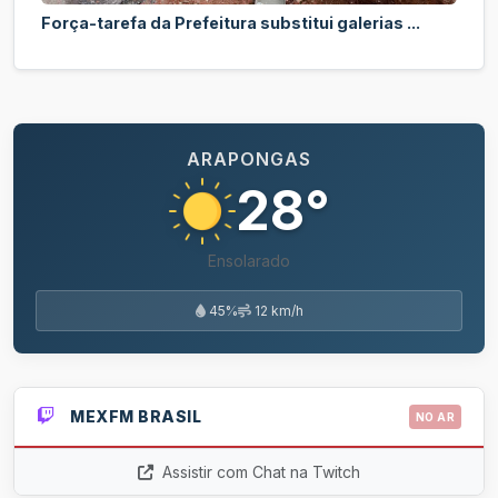
Força-tarefa da Prefeitura substitui galerias ...
ARAPONGAS
28°
Ensolarado
45%
12 km/h
MEXFM BRASIL
NO AR
Assistir com Chat na Twitch