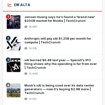
EM ALTA
1
Jensen Huang says he's found a 'brand new'
$200B market for Nvidia | TechCrunch
18.961
2
Anthropic will pay xAI $1.25B per month for
compute | TechCrunch
14.516
3
xAI burned $6.4B last year — SpaceX’s IPO
filing shows why the spending is far from over
| TechCrunch
13.449
4
Musk’s xAI is being sued over its data center
generators — now it’s buying $2.8B more |
TechCrunch
13.210