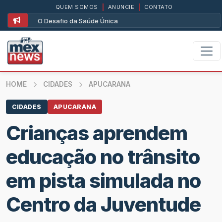
QUEM SOMOS
|
ANUNCIE
|
CONTATO
O Desafio da Saúde Única
HOME
CIDADES
APUCARANA
CIDADES
APUCARANA
Crianças aprendem
educação no trânsito
em pista simulada no
Centro da Juventude