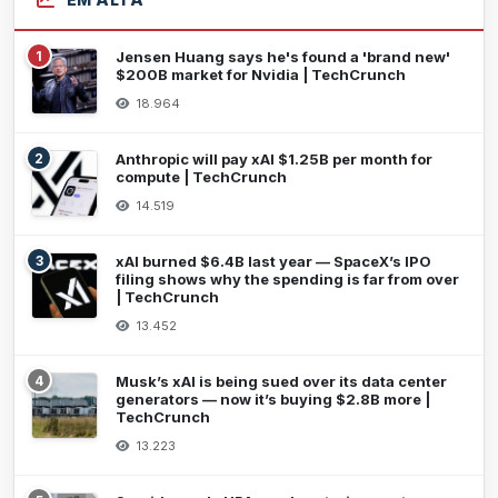
1
Jensen Huang says he's found a 'brand new'
$200B market for Nvidia | TechCrunch
18.964
2
Anthropic will pay xAI $1.25B per month for
compute | TechCrunch
14.519
3
xAI burned $6.4B last year — SpaceX’s IPO
filing shows why the spending is far from over
| TechCrunch
13.452
4
Musk’s xAI is being sued over its data center
generators — now it’s buying $2.8B more |
TechCrunch
13.223