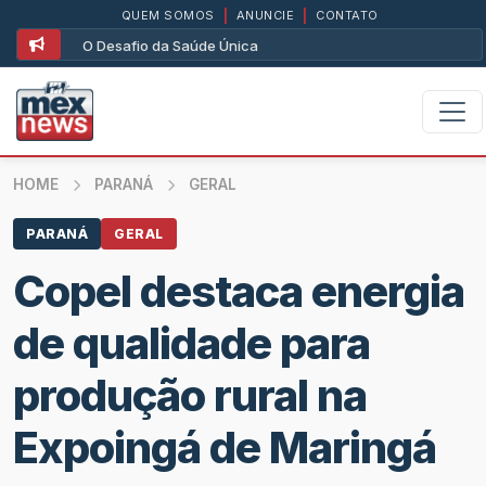
QUEM SOMOS
|
ANUNCIE
|
CONTATO
O Desafio da Saúde Única
HOME
PARANÁ
GERAL
PARANÁ
GERAL
Copel destaca energia
de qualidade para
produção rural na
Expoingá de Maringá