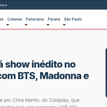
ica
es
Colunas
Panorama
Paraná
São Paulo
á show inédito no
l com BTS, Madonna e
 e por Chris Martin, do Coldplay, que