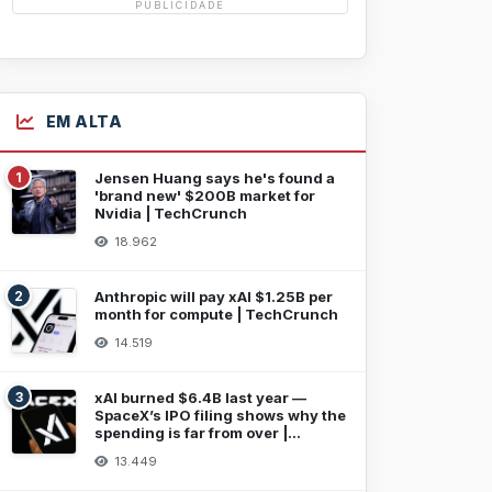
PUBLICIDADE
EM ALTA
1
Jensen Huang says he's found a
'brand new' $200B market for
Nvidia | TechCrunch
18.962
2
Anthropic will pay xAI $1.25B per
month for compute | TechCrunch
14.519
3
xAI burned $6.4B last year —
SpaceX’s IPO filing shows why the
spending is far from over |
TechCrunch
13.449