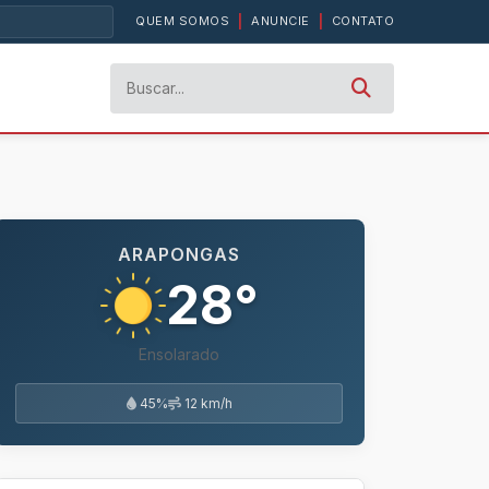
QUEM SOMOS
|
ANUNCIE
|
CONTATO
ARAPONGAS
28°
Ensolarado
45%
12 km/h