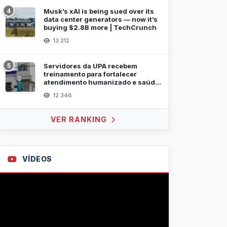
4
Musk’s xAI is being sued over its
data center generators — now it’s
buying $2.8B more | TechCrunch
13.212
5
Servidores da UPA recebem
treinamento para fortalecer
atendimento humanizado e saúde
mental
12.346
VER RANKING
VÍDEOS