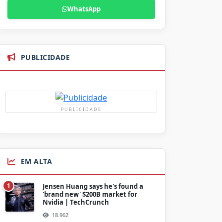
WhatsApp
PUBLICIDADE
PUBLICIDADE
EM ALTA
1
Jensen Huang says he's found a
'brand new' $200B market for
Nvidia | TechCrunch
18.962