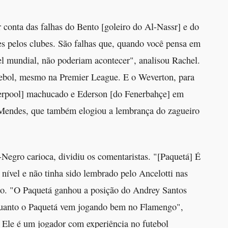
conta das falhas do Bento [goleiro do Al-Nassr] e do
s pelos clubes. São falhas que, quando você pensa em
vel mundial, não poderiam acontecer", analisou Rachel.
ebol, mesmo na Premier League. E o Weverton, para
iverpool] machucado e Ederson [do Fenerbahçe] em
Mendes, que também elogiou a lembrança do zagueiro
egro carioca, dividiu os comentaristas. "[Paquetá] É
nível e não tinha sido lembrado pelo Ancelotti nas
do. "O Paquetá ganhou a posição do Andrey Santos
nquanto o Paquetá vem jogando bem no Flamengo",
 Ele é um jogador com experiência no futebol