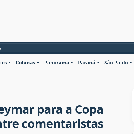
a
des
Colunas
Panorama
Paraná
São Paulo
eymar para a Copa
ntre comentaristas