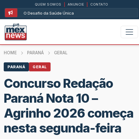
QUEM SOMOS
|
ANUNCIE
|
CONTATO
O Desafio da Saúde Única
HOME
PARANÁ
GERAL
PARANÁ
GERAL
Concurso Redação
Paraná Nota 10 –
Agrinho 2026 começa
nesta segunda-feira