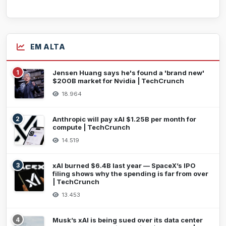
EM ALTA
1
Jensen Huang says he's found a 'brand new'
$200B market for Nvidia | TechCrunch
18.964
2
Anthropic will pay xAI $1.25B per month for
compute | TechCrunch
14.519
3
xAI burned $6.4B last year — SpaceX’s IPO
filing shows why the spending is far from over
| TechCrunch
13.453
4
Musk’s xAI is being sued over its data center