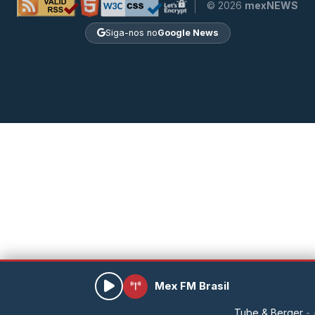
© 2026
mexNEWS
Siga-nos no
Google News
Mex FM Brasil
Tube & Berger - All I W