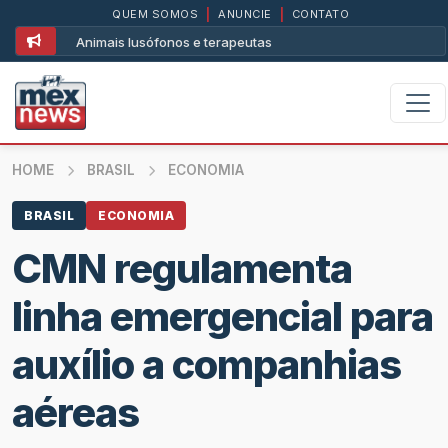
QUEM SOMOS
|
ANUNCIE
|
CONTATO
Animais lusófonos e terapeutas
HOME
BRASIL
ECONOMIA
BRASIL
ECONOMIA
CMN regulamenta
linha emergencial para
auxílio a companhias
aéreas