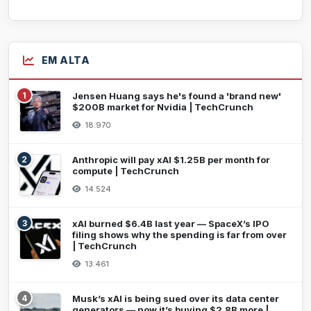
EM ALTA
1
Jensen Huang says he's found a 'brand new'
$200B market for Nvidia | TechCrunch
18.970
2
Anthropic will pay xAI $1.25B per month for
compute | TechCrunch
14.524
3
xAI burned $6.4B last year — SpaceX’s IPO
filing shows why the spending is far from over
| TechCrunch
13.461
4
Musk’s xAI is being sued over its data center
generators — now it’s buying $2.8B more |