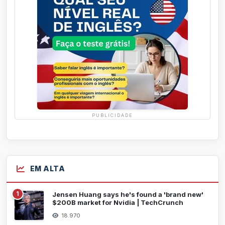
PUBLICIDADE
EM ALTA
1
Jensen Huang says he's found a 'brand new'
$200B market for Nvidia | TechCrunch
18.970