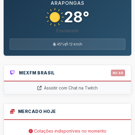
ARAPONGAS
28°
Ensolarado
45%
12 km/h
MEXFM BRASIL
NO AR
Assistir com Chat na Twitch
MERCADO HOJE
Cotações indisponíveis no momento