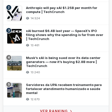
2
Anthropic will pay xAI $1.25B per month for
compute | TechCrunch
14.524
3
xAI burned $6.4B last year — SpaceX’s IPO
filing shows why the spending is far from over
| TechCrunch
13.461
4
Musk’s xAI is being sued over its data center
generators — now it’s buying $2.8B more |
TechCrunch
13.240
5
Servidores da UPA recebem treinamento para
fortalecer atendimento humanizado e saúde
mental
12.670
VER RANKING