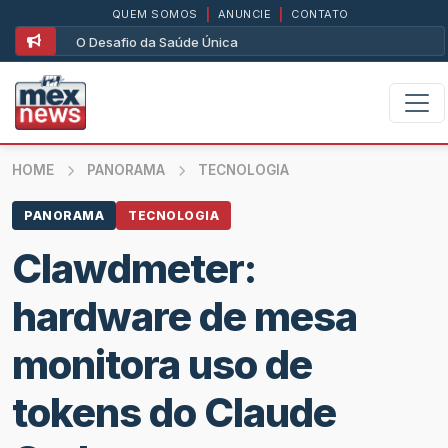
QUEM SOMOS
|
ANUNCIE
|
CONTATO
O Desafio da Saúde Única
HOME
PANORAMA
TECNOLOGIA
PANORAMA
TECNOLOGIA
Clawdmeter:
hardware de mesa
monitora uso de
tokens do Claude