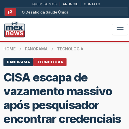
QUEM SOMOS
|
ANUNCIE
|
CONTATO
O Desafio da Saúde Única
HOME
PANORAMA
TECNOLOGIA
PANORAMA
TECNOLOGIA
CISA escapa de
vazamento massivo
após pesquisador
encontrar credenciais