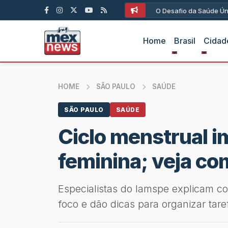
O Desafio da Saúde Ún
Home
Brasil
Cidad
HOME
SÃO PAULO
SAÚDE
SÃO PAULO
SAÚDE
Ciclo menstrual i
feminina; veja co
Especialistas do Iamspe explicam c
foco e dão dicas para organizar tare