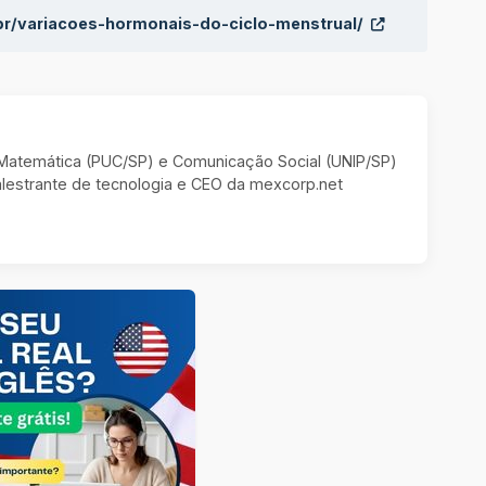
br/variacoes-hormonais-do-ciclo-menstrual/
m Matemática (PUC/SP) e Comunicação Social (UNIP/SP)
estrante de tecnologia e CEO da mexcorp.net