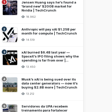
1
Jensen Huang says he's found a
'brand new' $200B market for
Nvidia | TechCrunch
18.962
2
Anthropic will pay xAI $1.25B per
month for compute | TechCrunch
14.519
3
xAI burned $6.4B last year —
SpaceX’s IPO filing shows why the
spending is far from over |
TechCrunch
13.450
4
Musk’s xAI is being sued over its
data center generators — now it’s
buying $2.8B more | TechCrunch
13.212
5
Servidores da UPA recebem
treinamento para fortalecer