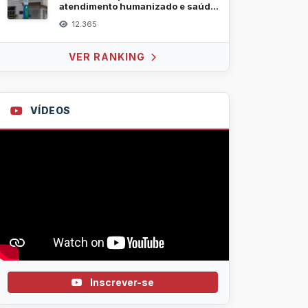
atendimento humanizado e saúde
mental
12.365
VER RANKING
VÍDEOS
Inscrever-se