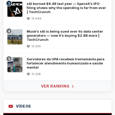
3
xAI burned $6.4B last year — SpaceX’s IPO
filing shows why the spending is far from over
| TechCrunch
13.449
4
Musk’s xAI is being sued over its data center
generators — now it’s buying $2.8B more |
TechCrunch
13.205
5
Servidores da UPA recebem treinamento para
fortalecer atendimento humanizado e saúde
mental
12.228
VER RANKING
VÍDEOS