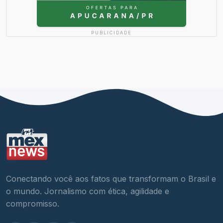
PUBLICIDADE
Conectando você aos fatos que transformam o Brasil e
o mundo. Jornalismo com ética, agilidade e
compromisso.