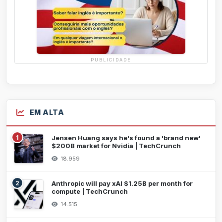
PUBLICIDADE
EM ALTA
1
Jensen Huang says he's found a 'brand new'
$200B market for Nvidia | TechCrunch
18.959
2
Anthropic will pay xAI $1.25B per month for
compute | TechCrunch
14.515