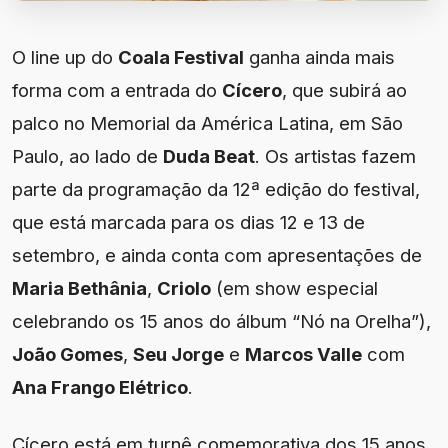
O line up do
Coala Festival
ganha ainda mais
forma com a entrada do
Cícero
, que subirá ao
palco no Memorial da América Latina, em São
Paulo, ao lado de
Duda Beat
. Os artistas fazem
parte da programação da 12ª edição do festival,
que está marcada para os dias 12 e 13 de
setembro, e ainda conta com apresentações de
Maria Bethânia
,
Criolo
(em show especial
celebrando os 15 anos do álbum “Nó na Orelha”),
João Gomes
,
Seu Jorge
e
Marcos Valle
com
Ana Frango Elétrico
.
Cícero está em turnê comemorativa dos 15 anos