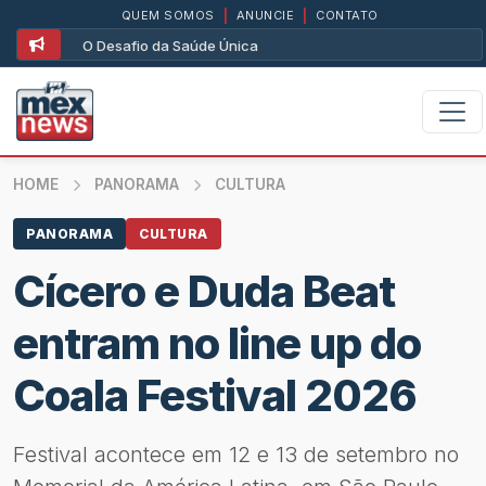
QUEM SOMOS
|
ANUNCIE
|
CONTATO
O Desafio da Saúde Única
HOME
PANORAMA
CULTURA
PANORAMA
CULTURA
Cícero e Duda Beat
entram no line up do
Coala Festival 2026
Festival acontece em 12 e 13 de setembro no