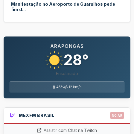
Manifestação no Aeroporto de Guarulhos pede
fim d...
ARAPONGAS
28°
Ensolarado
45%
12 km/h
MEXFM BRASIL
NO AR
Assistir com Chat na Twitch