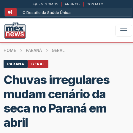
QUEM SOMOS
|
ANUNCIE
|
CONTATO
O Desafio da Saúde Única
HOME
PARANÁ
GERAL
PARANÁ
GERAL
Chuvas irregulares
mudam cenário da
seca no Paraná em
abril