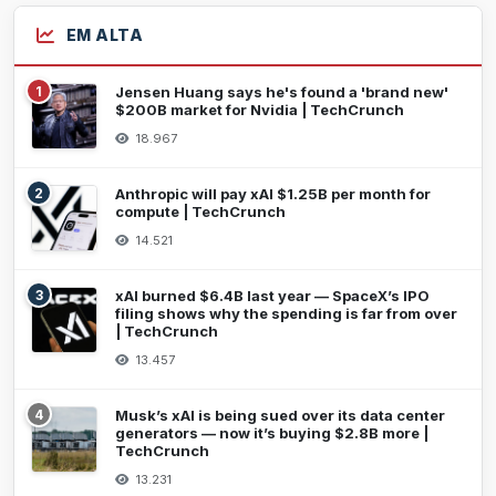
EM ALTA
1
Jensen Huang says he's found a 'brand new'
$200B market for Nvidia | TechCrunch
18.967
2
Anthropic will pay xAI $1.25B per month for
compute | TechCrunch
14.521
3
xAI burned $6.4B last year — SpaceX’s IPO
filing shows why the spending is far from over
| TechCrunch
13.457
4
Musk’s xAI is being sued over its data center
generators — now it’s buying $2.8B more |
TechCrunch
13.231