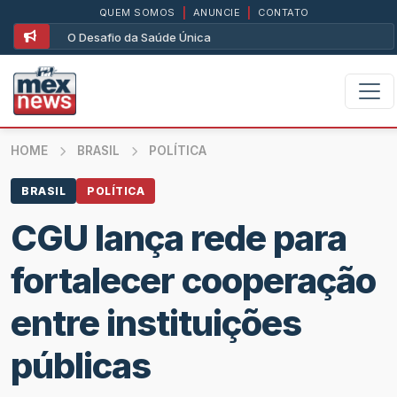
QUEM SOMOS
|
ANUNCIE
|
CONTATO
O Desafio da Saúde Única
HOME
BRASIL
POLÍTICA
BRASIL
POLÍTICA
CGU lança rede para
fortalecer cooperação
entre instituições
públicas