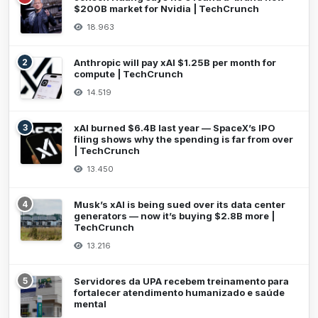
$200B market for Nvidia | TechCrunch
18.963
2
Anthropic will pay xAI $1.25B per month for
compute | TechCrunch
14.519
3
xAI burned $6.4B last year — SpaceX’s IPO
filing shows why the spending is far from over
| TechCrunch
13.450
4
Musk’s xAI is being sued over its data center
generators — now it’s buying $2.8B more |
TechCrunch
13.216
5
Servidores da UPA recebem treinamento para
fortalecer atendimento humanizado e saúde
mental