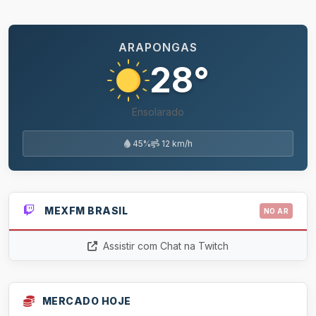
ARAPONGAS
28°
Ensolarado
45%
12 km/h
MEXFM BRASIL
NO AR
Assistir com Chat na Twitch
MERCADO HOJE