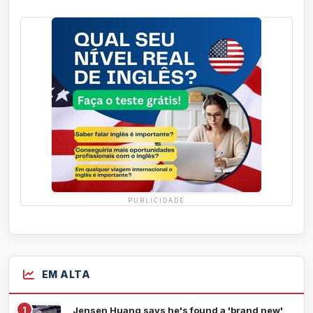
PUBLICIDADE
EM ALTA
1
Jensen Huang says he's found a 'brand new'