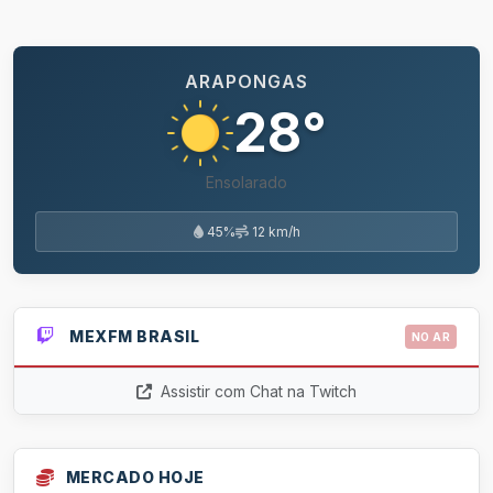
ARAPONGAS
28°
Ensolarado
45%
12 km/h
MEXFM BRASIL
NO AR
Assistir com Chat na Twitch
MERCADO HOJE