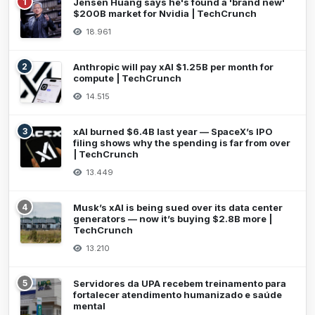
1
Jensen Huang says he's found a 'brand new'
$200B market for Nvidia | TechCrunch
18.961
2
Anthropic will pay xAI $1.25B per month for
compute | TechCrunch
14.515
3
xAI burned $6.4B last year — SpaceX’s IPO
filing shows why the spending is far from over
| TechCrunch
13.449
4
Musk’s xAI is being sued over its data center
generators — now it’s buying $2.8B more |
TechCrunch
13.210
5
Servidores da UPA recebem treinamento para
fortalecer atendimento humanizado e saúde
mental