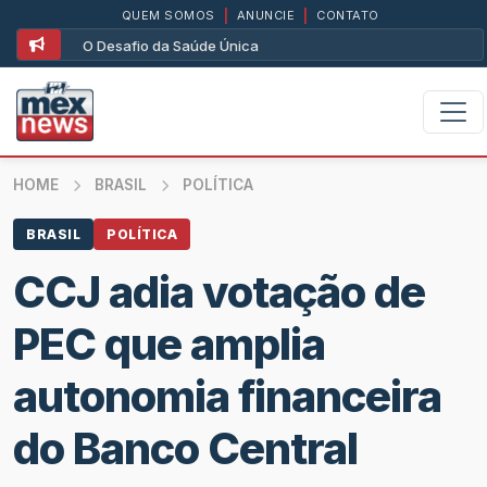
QUEM SOMOS
|
ANUNCIE
|
CONTATO
O Desafio da Saúde Única
HOME
BRASIL
POLÍTICA
BRASIL
POLÍTICA
CCJ adia votação de
PEC que amplia
autonomia financeira
do Banco Central