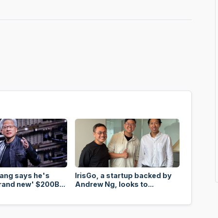
ang says he's
IrisGo, a startup backed by
rand new' $200B...
Andrew Ng, looks to...