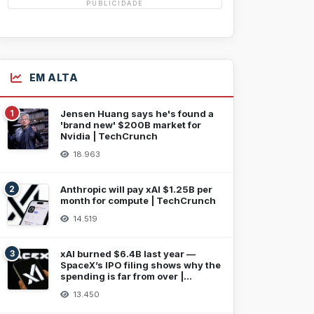
PUBLICIDADE
EM ALTA
1
Jensen Huang says he's found a
'brand new' $200B market for
Nvidia | TechCrunch
18.963
2
Anthropic will pay xAI $1.25B per
month for compute | TechCrunch
14.519
3
xAI burned $6.4B last year —
SpaceX’s IPO filing shows why the
spending is far from over |
TechCrunch
13.450