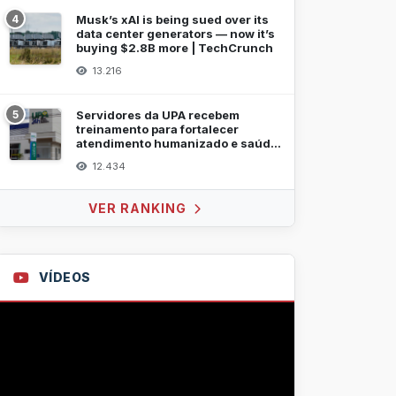
4
Musk’s xAI is being sued over its
data center generators — now it’s
buying $2.8B more | TechCrunch
13.216
5
Servidores da UPA recebem
treinamento para fortalecer
atendimento humanizado e saúde
mental
12.434
VER RANKING
VÍDEOS