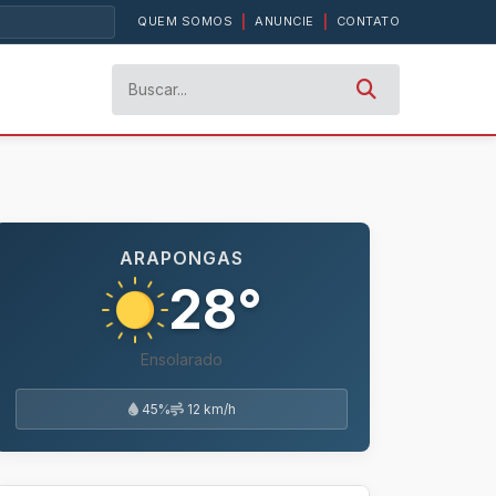
QUEM SOMOS
|
ANUNCIE
|
CONTATO
ARAPONGAS
28°
Ensolarado
45%
12 km/h