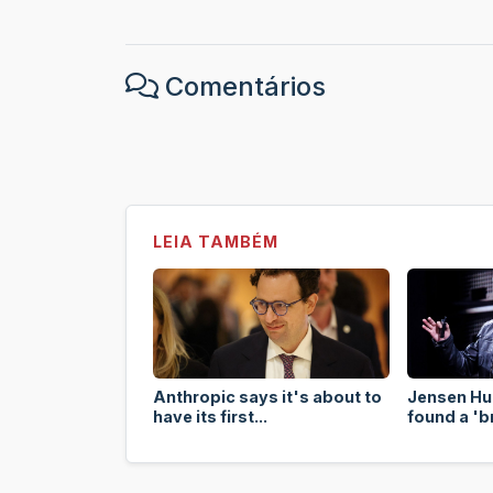
Comentários
LEIA TAMBÉM
Anthropic says it's about to
Jensen Hu
have its first...
found a 'b