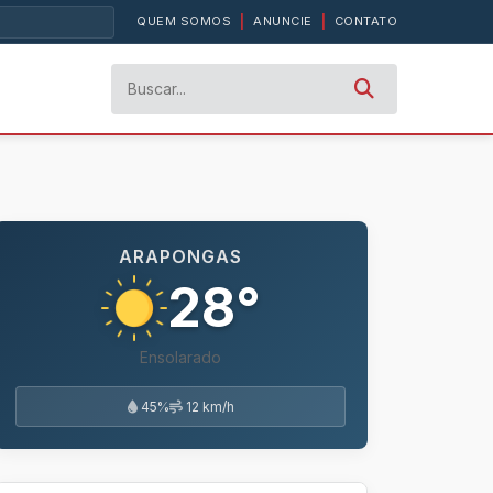
QUEM SOMOS
|
ANUNCIE
|
CONTATO
ARAPONGAS
28°
Ensolarado
45%
12 km/h