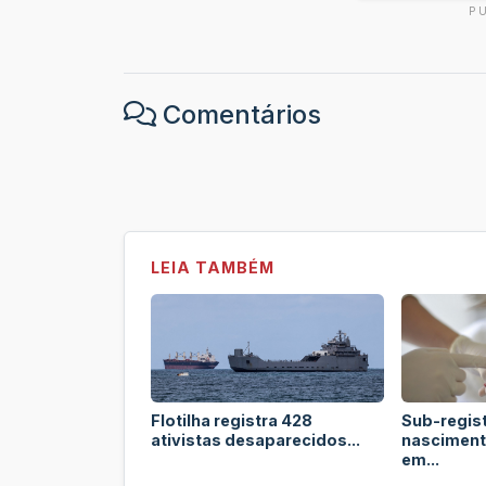
P
Comentários
LEIA TAMBÉM
Flotilha registra 428
Sub-regis
ativistas desaparecidos...
nasciment
em...