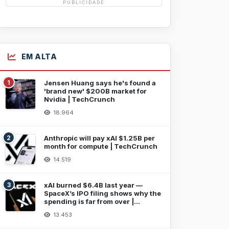
PUBLICIDADE
EM ALTA
1
Jensen Huang says he's found a
'brand new' $200B market for
Nvidia | TechCrunch
18.964
2
Anthropic will pay xAI $1.25B per
month for compute | TechCrunch
14.519
3
xAI burned $6.4B last year —
SpaceX’s IPO filing shows why the
spending is far from over |
TechCrunch
13.453