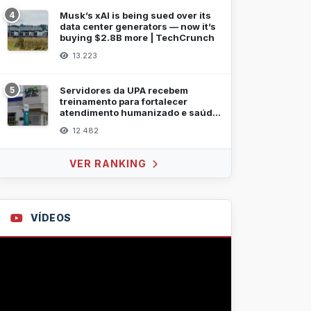
4
Musk’s xAI is being sued over its
data center generators — now it’s
buying $2.8B more | TechCrunch
13.223
5
Servidores da UPA recebem
treinamento para fortalecer
atendimento humanizado e saúde
mental
12.482
VER RANKING
VÍDEOS