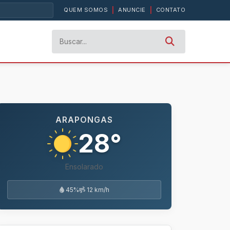
QUEM SOMOS
|
ANUNCIE
|
CONTATO
ARAPONGAS
28°
Ensolarado
45%
12 km/h