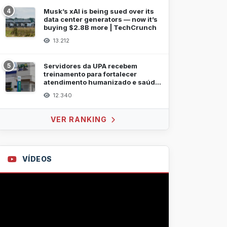
4
Musk’s xAI is being sued over its
data center generators — now it’s
buying $2.8B more | TechCrunch
13.212
5
Servidores da UPA recebem
treinamento para fortalecer
atendimento humanizado e saúde
mental
12.340
VER RANKING
VÍDEOS