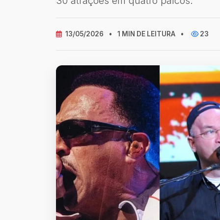
30 atrações em quatro palcos.
13/05/2026
•
1 MIN DE LEITURA
•
23