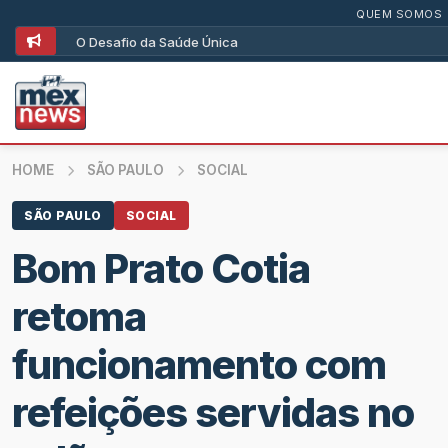
QUEM SOMOS
O Desafio da Saúde Única
HOME
SÃO PAULO
SOCIAL
SÃO PAULO
SOCIAL
Bom Prato Cotia
retoma
funcionamento com
refeições servidas no