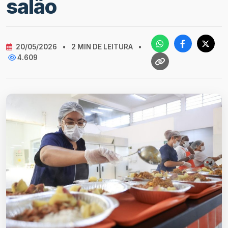
salão
20/05/2026
•
2 MIN DE LEITURA
•
4.609