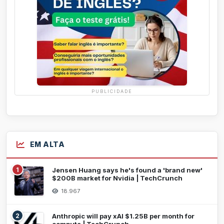
PUBLICIDADE
EM ALTA
1
Jensen Huang says he's found a 'brand new'
$200B market for Nvidia | TechCrunch
18.967
2
Anthropic will pay xAI $1.25B per month for