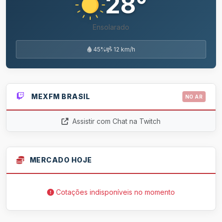
28°
Ensolarado
45%
12 km/h
MEXFM BRASIL
NO AR
Assistir com Chat na Twitch
MERCADO HOJE
Cotações indisponíveis no momento