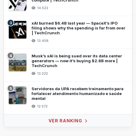
compute | TechCrunch
14.522
3
xAI burned $6.4B last year — SpaceX’s IPO
filing shows why the spending is far from over
| TechCrunch
13.458
4
Musk’s xAI is being sued over its data center
generators — now it’s buying $2.8B more |
TechCrunch
13.232
5
Servidores da UPA recebem treinamento para
fortalecer atendimento humanizado e saúde
mental
12.572
VER RANKING