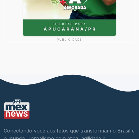
PUBLICIDADE
Conectando você aos fatos que transformam o Brasil e
o mundo. Jornalismo com ética, agilidade e