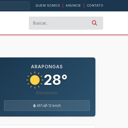
QUEM SOMOS
|
ANUNCIE
|
CONTATO
ARAPONGAS
28°
Ensolarado
45%
12 km/h