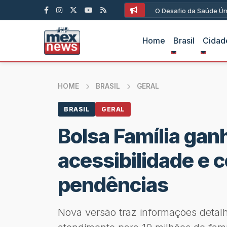
O Desafio da Saúde Ún
Home
Brasil
Cidad
HOME
BRASIL
GERAL
BRASIL
GERAL
Bolsa Família ga
acessibilidade e 
pendências
Nova versão traz informações detal