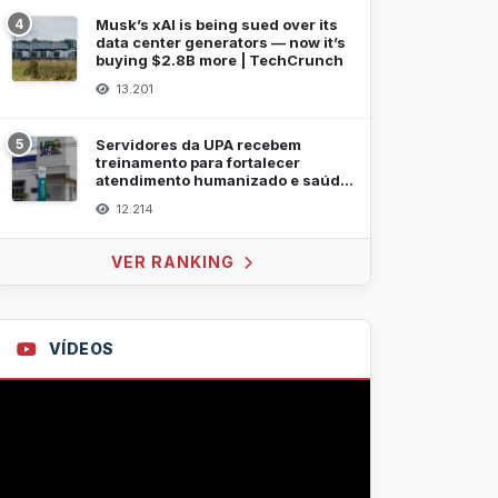
4
Musk’s xAI is being sued over its
data center generators — now it’s
buying $2.8B more | TechCrunch
13.201
5
Servidores da UPA recebem
treinamento para fortalecer
atendimento humanizado e saúde
mental
12.214
VER RANKING
VÍDEOS