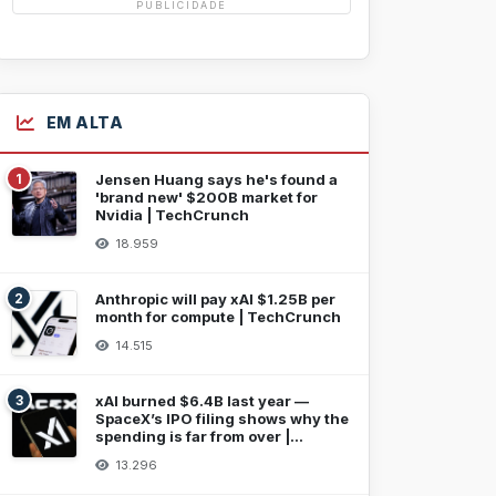
PUBLICIDADE
EM ALTA
1
Jensen Huang says he's found a
'brand new' $200B market for
Nvidia | TechCrunch
18.959
2
Anthropic will pay xAI $1.25B per
month for compute | TechCrunch
14.515
3
xAI burned $6.4B last year —
SpaceX’s IPO filing shows why the
spending is far from over |
TechCrunch
13.296