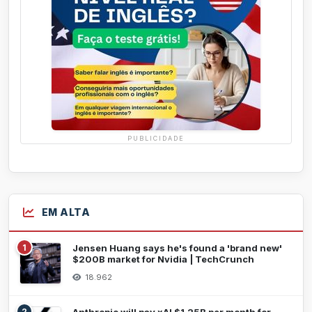
PUBLICIDADE
EM ALTA
1
Jensen Huang says he's found a 'brand new'
$200B market for Nvidia | TechCrunch
18.962
2