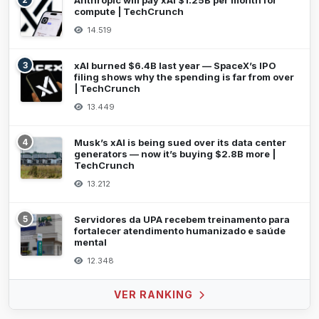
Anthropic will pay xAI $1.25B per month for
compute | TechCrunch
14.519
3
xAI burned $6.4B last year — SpaceX’s IPO
filing shows why the spending is far from over
| TechCrunch
13.449
4
Musk’s xAI is being sued over its data center
generators — now it’s buying $2.8B more |
TechCrunch
13.212
5
Servidores da UPA recebem treinamento para
fortalecer atendimento humanizado e saúde
mental
12.348
VER RANKING