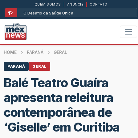
QUEM SOMOS
|
ANUNCIE
|
CONTATO
O Desafio da Saúde Única
HOME
PARANÁ
GERAL
PARANÁ
GERAL
Balé Teatro Guaíra
apresenta releitura
contemporânea de
‘Giselle’ em Curitiba