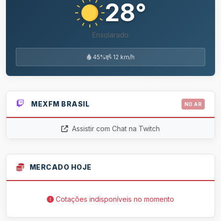
28°
Ensolarado
45%
12 km/h
MEXFM BRASIL
NO AR
Assistir com Chat na Twitch
MERCADO HOJE
Cotações indisponíveis no momento