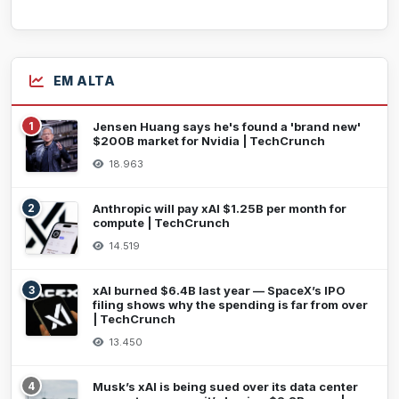
EM ALTA
1
Jensen Huang says he's found a 'brand new'
$200B market for Nvidia | TechCrunch
18.963
2
Anthropic will pay xAI $1.25B per month for
compute | TechCrunch
14.519
3
xAI burned $6.4B last year — SpaceX’s IPO
filing shows why the spending is far from over
| TechCrunch
13.450
4
Musk’s xAI is being sued over its data center