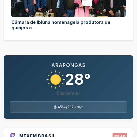
Câmara de Ibiúna homenageia produtora de
queijos a...
ARAPONGAS
28°
Ensolarado
45%
12 km/h
MEXFM BRASIL
NO AR