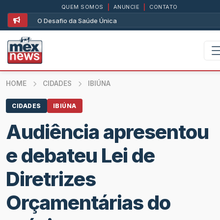
QUEM SOMOS
|
ANUNCIE
|
CONTATO
O Desafio da Saúde Única
HOME
CIDADES
IBIÚNA
CIDADES
IBIÚNA
Audiência apresentou
e debateu Lei de
Diretrizes
Orçamentárias do