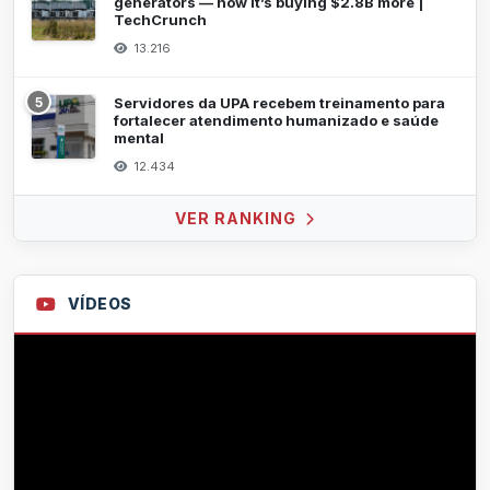
generators — now it’s buying $2.8B more |
TechCrunch
13.216
5
Servidores da UPA recebem treinamento para
fortalecer atendimento humanizado e saúde
mental
12.434
VER RANKING
VÍDEOS