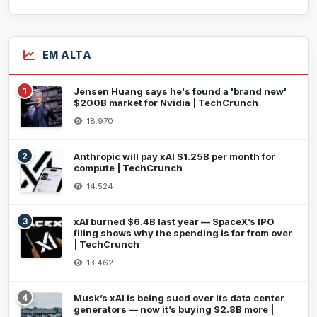
EM ALTA
1
Jensen Huang says he's found a 'brand new'
$200B market for Nvidia | TechCrunch
18.970
2
Anthropic will pay xAI $1.25B per month for
compute | TechCrunch
14.524
3
xAI burned $6.4B last year — SpaceX’s IPO
filing shows why the spending is far from over
| TechCrunch
13.462
4
Musk’s xAI is being sued over its data center
generators — now it’s buying $2.8B more |