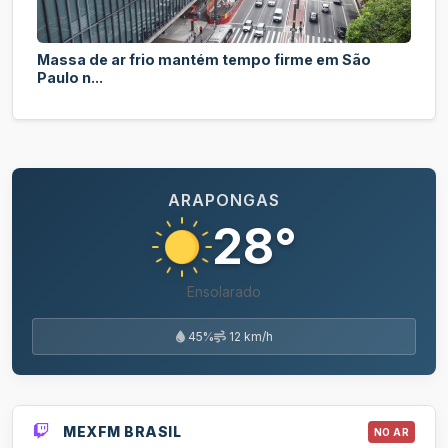
Massa de ar frio mantém tempo firme em São
Paulo n...
ARAPONGAS
28°
Ensolarado
45%
12 km/h
MEXFM BRASIL
NO AR