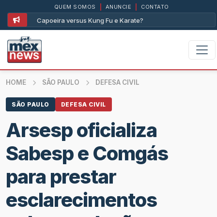
QUEM SOMOS
|
ANUNCIE
|
CONTATO
ersus Kung Fu e Karate?
Assim foi com a Lambad
HOME
SÃO PAULO
DEFESA CIVIL
SÃO PAULO
DEFESA CIVIL
Arsesp oficializa
Sabesp e Comgás
para prestar
esclarecimentos