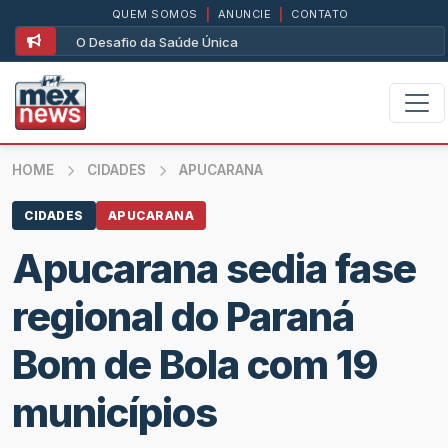
QUEM SOMOS
|
ANUNCIE
|
CONTATO
O Desafio da Saúde Única
HOME
CIDADES
APUCARANA
CIDADES
APUCARANA
Apucarana sedia fase
regional do Paraná
Bom de Bola com 19
municípios