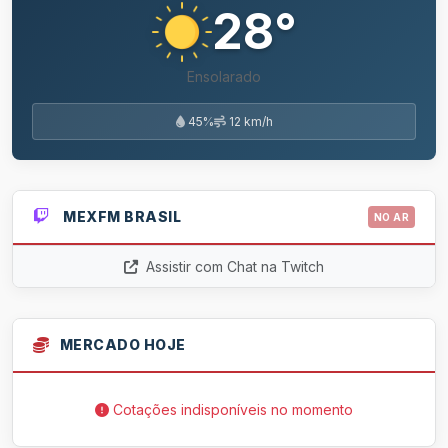
28°
Ensolarado
45%
12 km/h
MEXFM BRASIL
NO AR
Assistir com Chat na Twitch
MERCADO HOJE
Cotações indisponíveis no momento