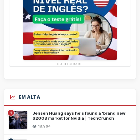
PUBLICIDADE
EM ALTA
1
Jensen Huang says he's found a 'brand new'
$200B market for Nvidia | TechCrunch
18.964