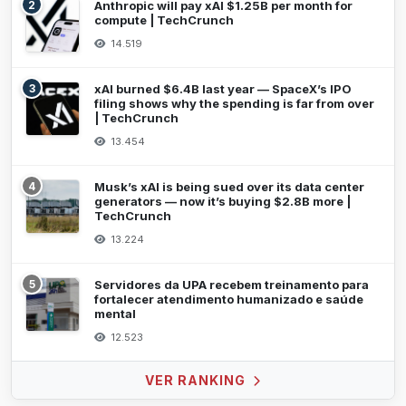
2
Anthropic will pay xAI $1.25B per month for
compute | TechCrunch
14.519
3
xAI burned $6.4B last year — SpaceX’s IPO
filing shows why the spending is far from over
| TechCrunch
13.454
4
Musk’s xAI is being sued over its data center
generators — now it’s buying $2.8B more |
TechCrunch
13.224
5
Servidores da UPA recebem treinamento para
fortalecer atendimento humanizado e saúde
mental
12.523
VER RANKING