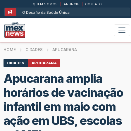
QUEM SOMOS
|
ANUNCIE
|
CONTATO
O Desafio da Saúde Única
HOME
CIDADES
APUCARANA
CIDADES
APUCARANA
Apucarana amplia
horários de vacinação
infantil em maio com
ação em UBS, escolas