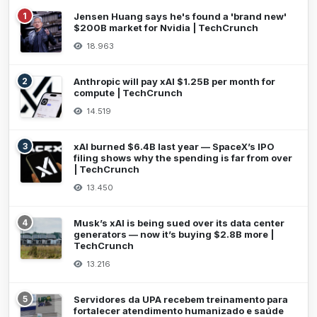
1
Jensen Huang says he's found a 'brand new'
$200B market for Nvidia | TechCrunch
18.963
2
Anthropic will pay xAI $1.25B per month for
compute | TechCrunch
14.519
3
xAI burned $6.4B last year — SpaceX’s IPO
filing shows why the spending is far from over
| TechCrunch
13.450
4
Musk’s xAI is being sued over its data center
generators — now it’s buying $2.8B more |
TechCrunch
13.216
5
Servidores da UPA recebem treinamento para
fortalecer atendimento humanizado e saúde