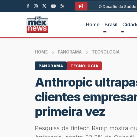
O Desafio da Saúde Ún
Home
Brasil
Cidad
HOME
PANORAMA
TECNOLOGIA
PANORAMA
TECNOLOGIA
Anthropic ultrap
clientes empresar
primeira vez
Pesquisa da fintech Ramp mostra q