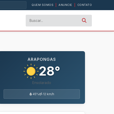
QUEM SOMOS
|
ANUNCIE
|
CONTATO
ARAPONGAS
28°
Ensolarado
45%
12 km/h