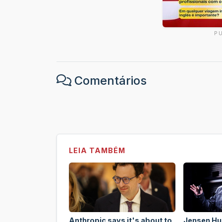
P
Comentários
LEIA TAMBÉM
Anthropic says it's about to
Jensen Hu