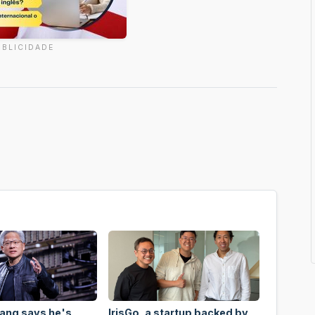
UBLICIDADE
ang says he's
IrisGo, a startup backed by