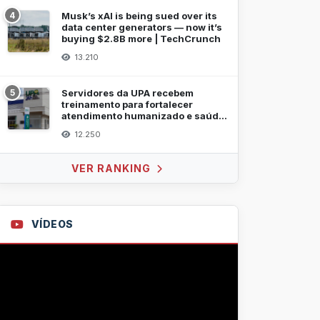
4
Musk’s xAI is being sued over its
data center generators — now it’s
buying $2.8B more | TechCrunch
13.210
5
Servidores da UPA recebem
treinamento para fortalecer
atendimento humanizado e saúde
mental
12.250
VER RANKING
VÍDEOS