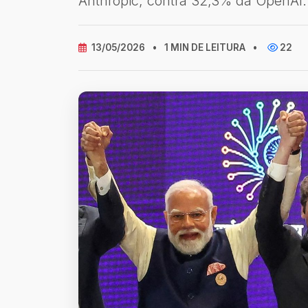
Anthropic, contra 32,3% da OpenAI.
13/05/2026
•
1 MIN DE LEITURA
•
22