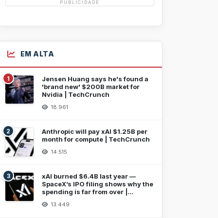
PUBLICIDADE
EM ALTA
1
Jensen Huang says he's found a
'brand new' $200B market for
Nvidia | TechCrunch
18.961
2
Anthropic will pay xAI $1.25B per
month for compute | TechCrunch
14.515
3
xAI burned $6.4B last year —
SpaceX’s IPO filing shows why the
spending is far from over |
TechCrunch
13.449