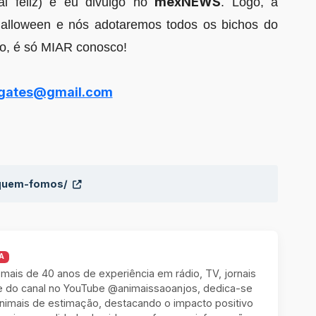
mexNEWS
al feliz) e eu divulgo no
. Logo, a
Halloween e nós adotaremos todos os bichos do
ão, é só MIAR conosco!
ugates@gmail.com
/quem-fomos/
A
 mais de 40 anos de experiência em rádio, TV, jornais
e do canal no YouTube @animaissaoanjos, dedica-se
animais de estimação, destacando o impacto positivo