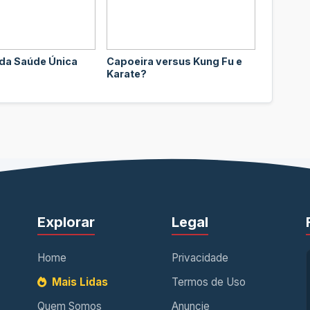
 da Saúde Única
Capoeira versus Kung Fu e
Karate?
Explorar
Legal
Home
Privacidade
Mais Lidas
Termos de Uso
Quem Somos
Anuncie