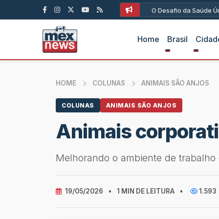
O Desafio da Saúde Ún
Home
Brasil
Cidad
HOME
COLUNAS
ANIMAIS SÃO ANJOS
COLUNAS
ANIMAIS SÃO ANJOS
Animais corporat
Melhorando o ambiente de trabalho
19/05/2026
•
1 MIN DE LEITURA
•
1.593