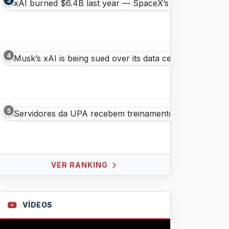
3
4
5
VER RANKING
VÍDEOS