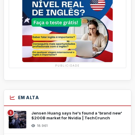
PUBLICIDADE
EM ALTA
1
Jensen Huang says he's found a 'brand new'
$200B market for Nvidia | TechCrunch
18.961