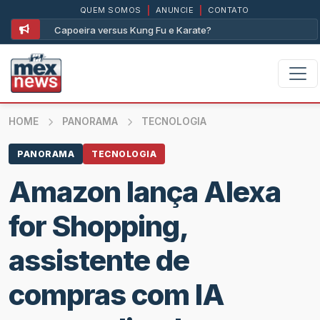
QUEM SOMOS
|
ANUNCIE
|
CONTATO
Kung Fu e Karate?
Assim foi com a Lambada e co
HOME
PANORAMA
TECNOLOGIA
PANORAMA
TECNOLOGIA
Amazon lança Alexa
for Shopping,
assistente de
compras com IA