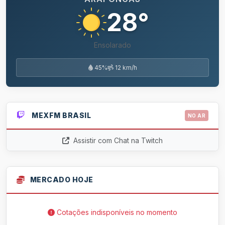
28°
Ensolarado
45%
12 km/h
MEXFM BRASIL
NO AR
Assistir com Chat na Twitch
MERCADO HOJE
Cotações indisponíveis no momento