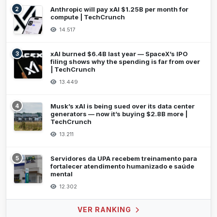
2
Anthropic will pay xAI $1.25B per month for
compute | TechCrunch
14.517
3
xAI burned $6.4B last year — SpaceX’s IPO
filing shows why the spending is far from over
| TechCrunch
13.449
4
Musk’s xAI is being sued over its data center
generators — now it’s buying $2.8B more |
TechCrunch
13.211
5
Servidores da UPA recebem treinamento para
fortalecer atendimento humanizado e saúde
mental
12.302
VER RANKING