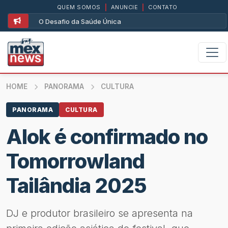
QUEM SOMOS
|
ANUNCIE
|
CONTATO
O Desafio da Saúde Única
HOME
PANORAMA
CULTURA
PANORAMA
CULTURA
Alok é confirmado no
Tomorrowland
Tailândia 2025
DJ e produtor brasileiro se apresenta na