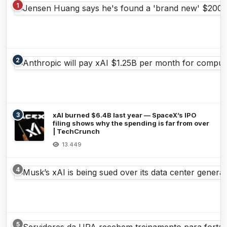
1
2
3
xAI burned $6.4B last year — SpaceX’s IPO
filing shows why the spending is far from over
| TechCrunch
13.449
4
5