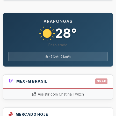
ARAPONGAS
28°
Ensolarado
45%
12 km/h
MEXFM BRASIL
NO AR
Assistir com Chat na Twitch
MERCADO HOJE