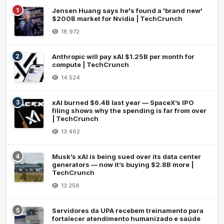
1
Jensen Huang says he's found a 'brand new'
$200B market for Nvidia | TechCrunch
18.972
2
Anthropic will pay xAI $1.25B per month for
compute | TechCrunch
14.524
3
xAI burned $6.4B last year — SpaceX’s IPO
filing shows why the spending is far from over
| TechCrunch
13.462
4
Musk’s xAI is being sued over its data center
generators — now it’s buying $2.8B more |
TechCrunch
13.258
5
Servidores da UPA recebem treinamento para
fortalecer atendimento humanizado e saúde