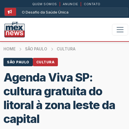
QUEM SOMOS
|
ANUNCIE
|
CONTATO
O Desafio da Saúde Única
HOME
SÃO PAULO
CULTURA
SÃO PAULO
CULTURA
Agenda Viva SP:
cultura gratuita do
litoral à zona leste da
capital