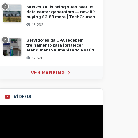
4
Musk’s xAI is being sued over its
data center generators — now it’s
buying $2.8B more | TechCrunch
13.232
5
Servidores da UPA recebem
treinamento para fortalecer
atendimento humanizado e saúde
mental
12.571
VER RANKING
VÍDEOS