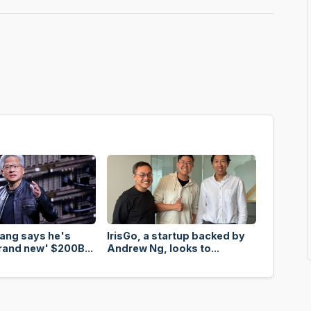
ang says he's
IrisGo, a startup backed by
rand new' $200B...
Andrew Ng, looks to...