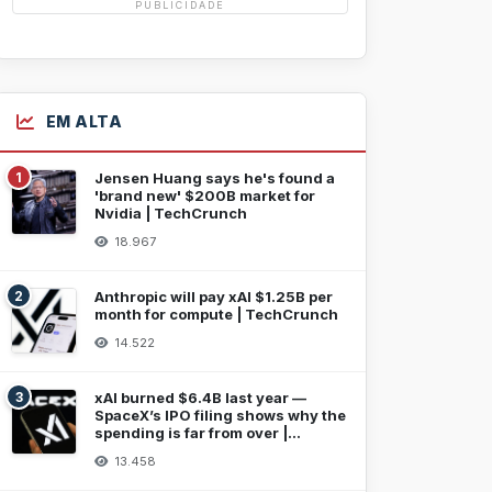
PUBLICIDADE
EM ALTA
1
Jensen Huang says he's found a
'brand new' $200B market for
Nvidia | TechCrunch
18.967
2
Anthropic will pay xAI $1.25B per
month for compute | TechCrunch
14.522
3
xAI burned $6.4B last year —
SpaceX’s IPO filing shows why the
spending is far from over |
TechCrunch
13.458