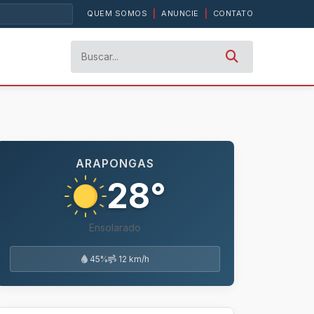
QUEM SOMOS
|
ANUNCIE
|
CONTATO
ARAPONGAS
28°
Ensolarado
45%
12 km/h