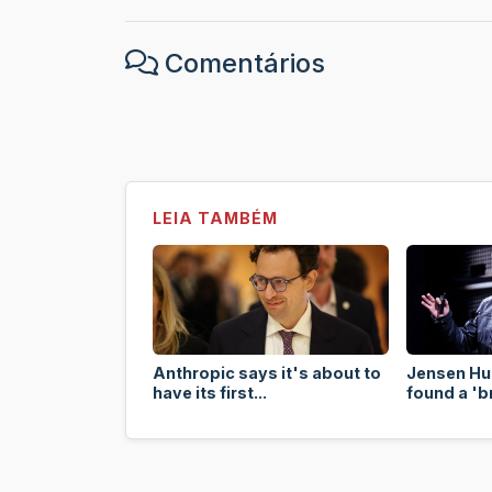
Comentários
LEIA TAMBÉM
Anthropic says it's about to
Jensen Hu
have its first...
found a 'b