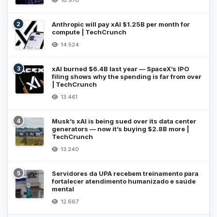
18.970
2
Anthropic will pay xAI $1.25B per month for
compute | TechCrunch
14.524
3
xAI burned $6.4B last year — SpaceX’s IPO
filing shows why the spending is far from over
| TechCrunch
13.461
4
Musk’s xAI is being sued over its data center
generators — now it’s buying $2.8B more |
TechCrunch
13.240
5
Servidores da UPA recebem treinamento para
fortalecer atendimento humanizado e saúde
mental
12.667