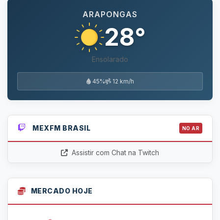
ARAPONGAS
28°
Ensolarado
45%
12 km/h
MEXFM BRASIL
NO AR
Assistir com Chat na Twitch
MERCADO HOJE