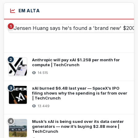
EM ALTA
1
2
Anthropic will pay xAI $1.25B per month for
compute | TechCrunch
14.515
3
xAI burned $6.4B last year — SpaceX’s IPO
filing shows why the spending is far from over
| TechCrunch
13.449
4
Musk’s xAI is being sued over its data center
generators — now it’s buying $2.8B more |
TechCrunch