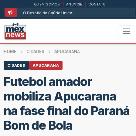
QUEM SOMOS
|
ANUNCIE
|
CONTATO
O Desafio da Saúde Única
HOME
CIDADES
APUCARANA
CIDADES
APUCARANA
Futebol amador
mobiliza Apucarana
na fase final do Paraná
Bom de Bola