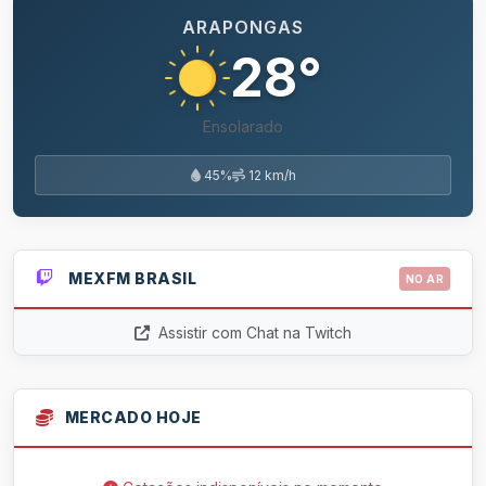
ARAPONGAS
28°
Ensolarado
45%
12 km/h
MEXFM BRASIL
NO AR
Assistir com Chat na Twitch
MERCADO HOJE