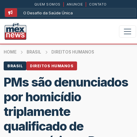
QUEM SOMOS
|
ANUNCIE
|
CONTATO
O Desafio da Saúde Única
HOME
BRASIL
DIREITOS HUMANOS
BRASIL
DIREITOS HUMANOS
PMs são denunciados
por homicídio
triplamente
qualificado de