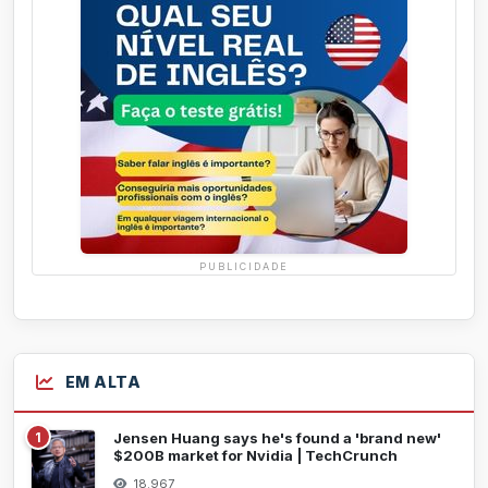
PUBLICIDADE
EM ALTA
1
Jensen Huang says he's found a 'brand new'
$200B market for Nvidia | TechCrunch
18.967