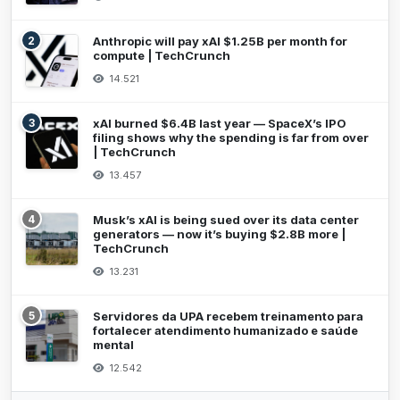
2
Anthropic will pay xAI $1.25B per month for
compute | TechCrunch
14.521
3
xAI burned $6.4B last year — SpaceX’s IPO
filing shows why the spending is far from over
| TechCrunch
13.457
4
Musk’s xAI is being sued over its data center
generators — now it’s buying $2.8B more |
TechCrunch
13.231
5
Servidores da UPA recebem treinamento para
fortalecer atendimento humanizado e saúde
mental
12.542