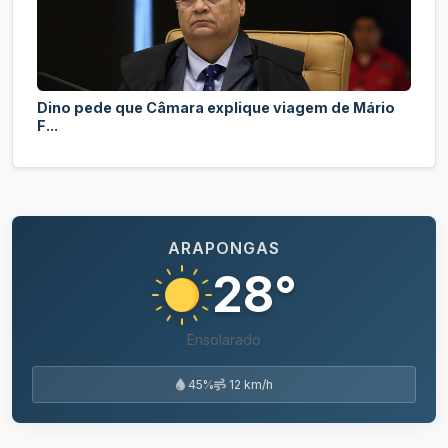
Dino pede que Câmara explique viagem de Mário
F...
ARAPONGAS
28°
Ensolarado
45%
12 km/h