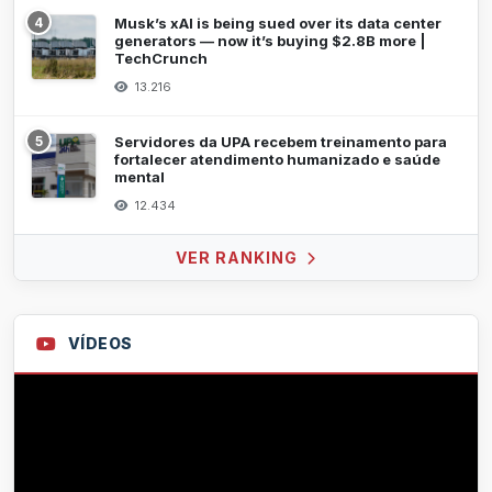
4
Musk’s xAI is being sued over its data center
generators — now it’s buying $2.8B more |
TechCrunch
13.216
5
Servidores da UPA recebem treinamento para
fortalecer atendimento humanizado e saúde
mental
12.434
VER RANKING
VÍDEOS