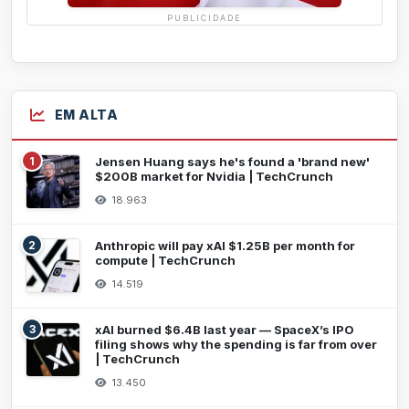
PUBLICIDADE
EM ALTA
1
Jensen Huang says he's found a 'brand new'
$200B market for Nvidia | TechCrunch
18.963
2
Anthropic will pay xAI $1.25B per month for
compute | TechCrunch
14.519
3
xAI burned $6.4B last year — SpaceX’s IPO
filing shows why the spending is far from over
| TechCrunch
13.450