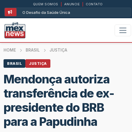
QUEM SOMOS
|
ANUNCIE
|
CONTATO
O Desafio da Saúde Única
HOME
BRASIL
JUSTIÇA
BRASIL
JUSTIÇA
Mendonça autoriza
transferência de ex-
presidente do BRB
para a Papudinha