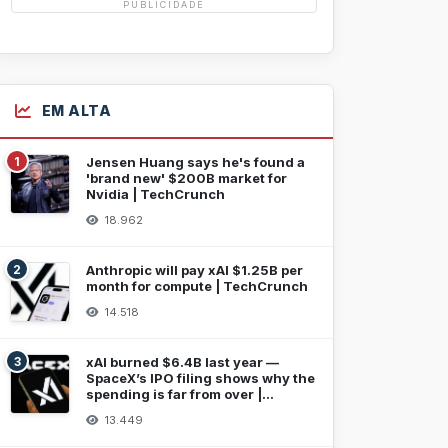
PUBLICIDADE
EM ALTA
1
Jensen Huang says he's found a
'brand new' $200B market for
Nvidia | TechCrunch
18.962
2
Anthropic will pay xAI $1.25B per
month for compute | TechCrunch
14.518
3
xAI burned $6.4B last year —
SpaceX’s IPO filing shows why the
spending is far from over |
TechCrunch
13.449