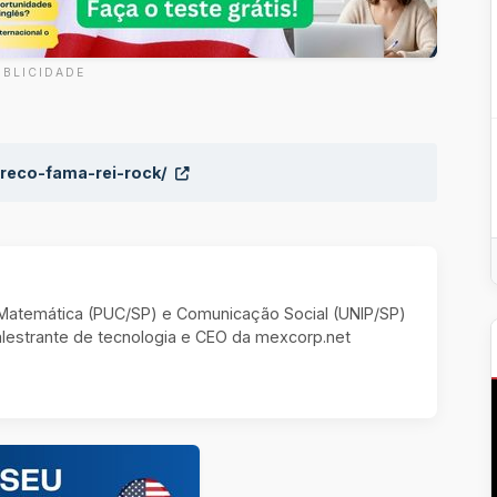
UBLICIDADE
-preco-fama-rei-rock/
m Matemática (PUC/SP) e Comunicação Social (UNIP/SP)
estrante de tecnologia e CEO da mexcorp.net