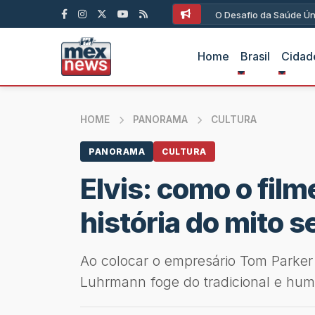
O Desafio da Saúde Ún
Home
Brasil
Cidad
HOME
PANORAMA
CULTURA
PANORAMA
CULTURA
Elvis: como o fil
história do mito s
Ao colocar o empresário Tom Parker 
Luhrmann foge do tradicional e hum