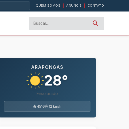
QUEM SOMOS
|
ANUNCIE
|
CONTATO
ARAPONGAS
28°
Ensolarado
45%
12 km/h