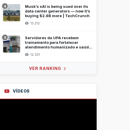
4
Musk’s xAI is being sued over its
data center generators — now it’s
buying $2.8B more | TechCrunch
13.212
5
Servidores da UPA recebem
treinamento para fortalecer
atendimento humanizado e saúde
mental
12.331
VER RANKING
VÍDEOS