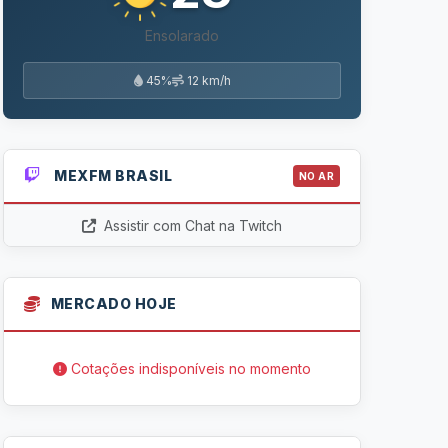
Ensolarado
45%
12 km/h
MEXFM BRASIL
NO AR
Assistir com Chat na Twitch
MERCADO HOJE
Cotações indisponíveis no momento