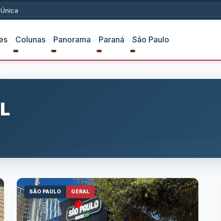
ica
es
Colunas
Panorama
Paraná
São Paulo
L
SÃO PAULO
GERAL