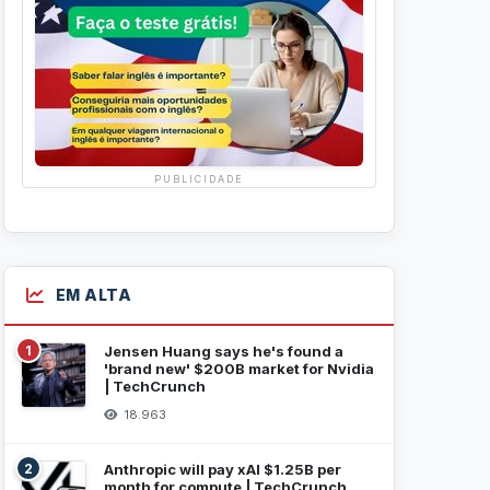
PUBLICIDADE
EM ALTA
1
Jensen Huang says he's found a
'brand new' $200B market for Nvidia
| TechCrunch
18.963
2
Anthropic will pay xAI $1.25B per
month for compute | TechCrunch