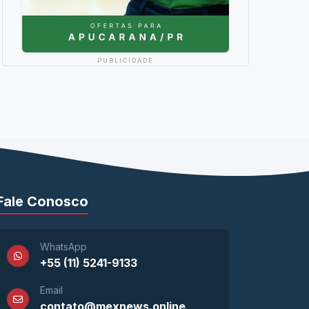
PUBLICIDADE
Fale Conosco
WhatsApp
+55 (11) 5241-9133
Email
contato@mexnews.online