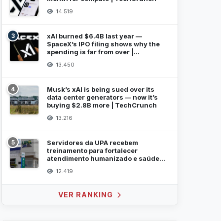
14.519
3
xAI burned $6.4B last year —
SpaceX’s IPO filing shows why the
spending is far from over |
TechCrunch
13.450
4
Musk’s xAI is being sued over its
data center generators — now it’s
buying $2.8B more | TechCrunch
13.216
5
Servidores da UPA recebem
treinamento para fortalecer
atendimento humanizado e saúde
mental
12.419
VER RANKING