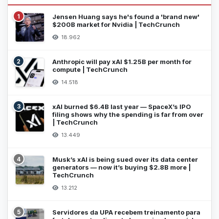
1
Jensen Huang says he's found a 'brand new'
$200B market for Nvidia | TechCrunch
18.962
2
Anthropic will pay xAI $1.25B per month for
compute | TechCrunch
14.518
3
xAI burned $6.4B last year — SpaceX’s IPO
filing shows why the spending is far from over
| TechCrunch
13.449
4
Musk’s xAI is being sued over its data center
generators — now it’s buying $2.8B more |
TechCrunch
13.212
5
Servidores da UPA recebem treinamento para