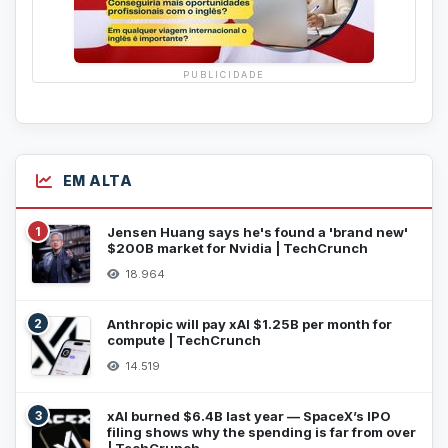
PUBLICIDADE
EM ALTA
1
Jensen Huang says he's found a 'brand new'
$200B market for Nvidia | TechCrunch
18.964
2
Anthropic will pay xAI $1.25B per month for
compute | TechCrunch
14.519
3
xAI burned $6.4B last year — SpaceX’s IPO
filing shows why the spending is far from over