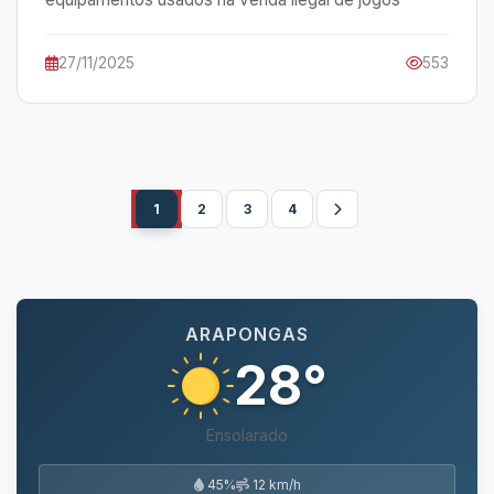
27/11/2025
553
1
2
3
4
ARAPONGAS
28°
Ensolarado
45%
12 km/h