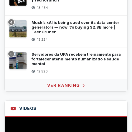
| TechCrunch
13.454
4
Musk’s xAI is being sued over its data center
generators — now it’s buying $2.8B more |
TechCrunch
13.224
5
Servidores da UPA recebem treinamento para
fortalecer atendimento humanizado e saúde
mental
12.520
VER RANKING
VÍDEOS