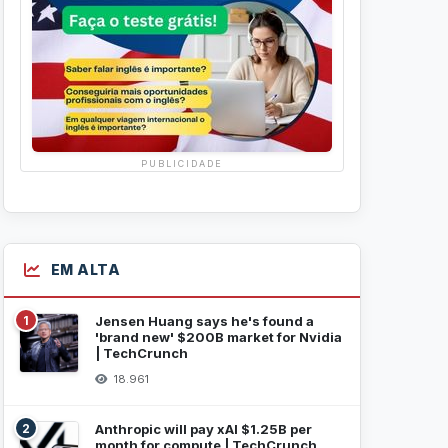
PUBLICIDADE
EM ALTA
1
Jensen Huang says he's found a
'brand new' $200B market for Nvidia
| TechCrunch
18.961
2
Anthropic will pay xAI $1.25B per
month for compute | TechCrunch