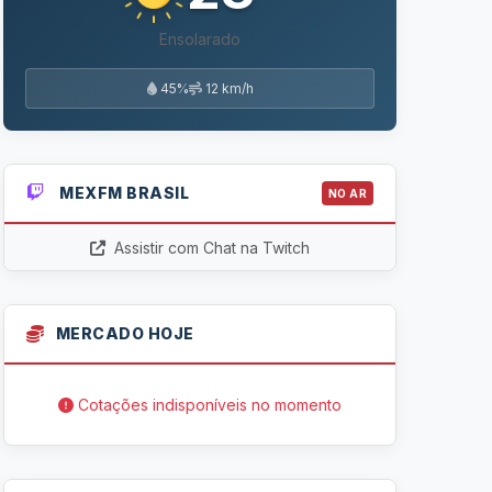
Ensolarado
45%
12 km/h
MEXFM BRASIL
NO AR
Assistir com Chat na Twitch
MERCADO HOJE
Cotações indisponíveis no momento