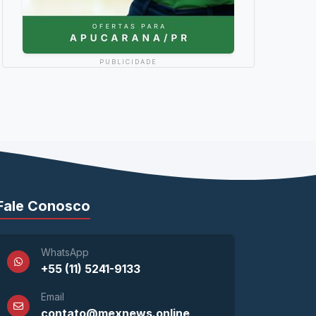
PUBLICIDADE
Fale Conosco
WhatsApp
+55 (11) 5241-9133
Email
contato@mexnews.online