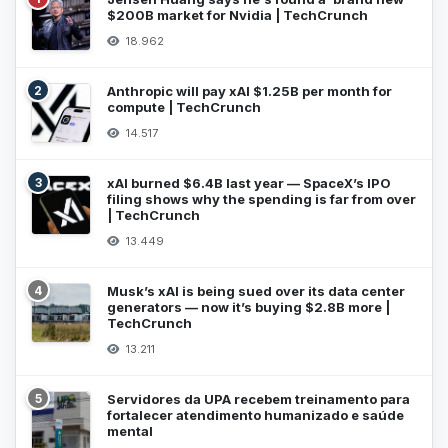
$200B market for Nvidia | TechCrunch
18.962
2
Anthropic will pay xAI $1.25B per month for
compute | TechCrunch
14.517
3
xAI burned $6.4B last year — SpaceX’s IPO
filing shows why the spending is far from over
| TechCrunch
13.449
4
Musk’s xAI is being sued over its data center
generators — now it’s buying $2.8B more |
TechCrunch
13.211
5
Servidores da UPA recebem treinamento para
fortalecer atendimento humanizado e saúde
mental