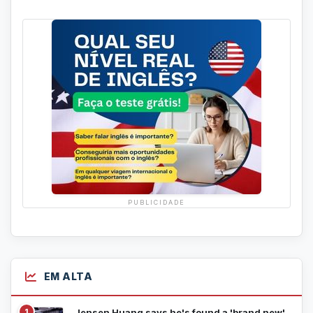
PUBLICIDADE
EM ALTA
1
Jensen Huang says he's found a 'brand new'