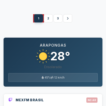
1
2
3
ARAPONGAS
28°
Ensolarado
45%
12 km/h
MEXFM BRASIL
NO AR