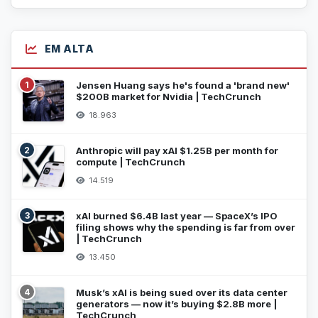
EM ALTA
1
Jensen Huang says he's found a 'brand new'
$200B market for Nvidia | TechCrunch
18.963
2
Anthropic will pay xAI $1.25B per month for
compute | TechCrunch
14.519
3
xAI burned $6.4B last year — SpaceX’s IPO
filing shows why the spending is far from over
| TechCrunch
13.450
4
Musk’s xAI is being sued over its data center
generators — now it’s buying $2.8B more |
TechCrunch